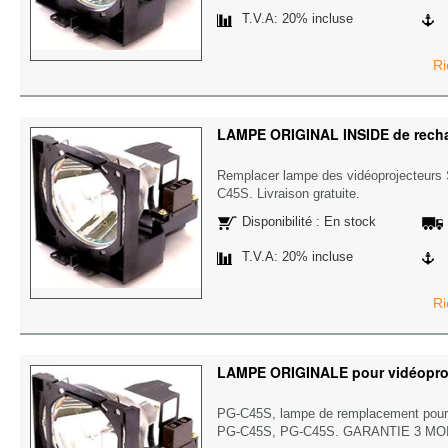
T.V.A: 20% incluse
Ri
LAMPE ORIGINAL INSIDE de rec
Remplacer lampe des vidéoprojecteu
C45S. Livraison gratuite.
Disponibilité : En stock
T.V.A: 20% incluse
Ri
LAMPE ORIGINALE pour vidéopro
PG-C45S, lampe de remplacement pour
PG-C45S, PG-C45S. GARANTIE 3 MO