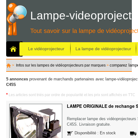
Lampe-videoprojecte
Tout savoir sur la lampe de vidéoprojec
Le vidéoprojecteur
La lampe de vidéoprojecteur
comparez lamp
>
Infos sur les lampes de vidéoprojecteurs par marques
>
5 annonces
provenant de marchands partenaires avec lampe-vidéoproject
C45S
*
Les articles sont triés par ordre de popularité et les prix sont affichés en TTC
LAMPE ORIGINALE de rechange 
Remplacer lampe des vidéoprojecteu
C45S. Livraison gratuite.
Disponibilité : En stock