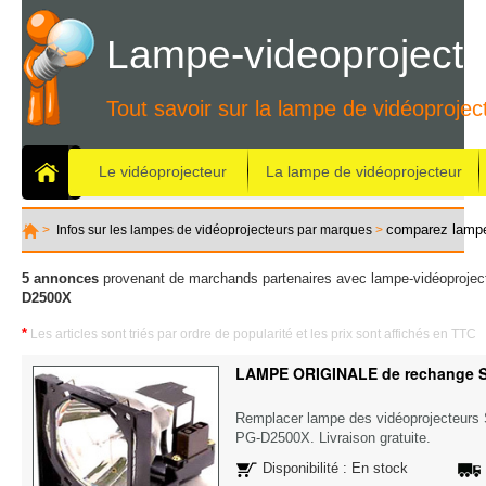
Lampe-videoprojecte
Tout savoir sur la lampe de vidéoprojec
Le vidéoprojecteur
La lampe de vidéoprojecteur
comparez lamp
>
Infos sur les lampes de vidéoprojecteurs par marques
>
5 annonces
provenant de marchands partenaires avec lampe-vidéoproject
D2500X
*
Les articles sont triés par ordre de popularité et les prix sont affichés en TTC
LAMPE ORIGINALE de rechange 
Remplacer lampe des vidéoprojecteu
PG-D2500X. Livraison gratuite.
Disponibilité : En stock