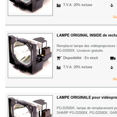
T.V.A: 20% incluse
Ri
LAMPE ORIGINAL INSIDE de rec
Remplacer lampe des vidéoprojecteu
PG-D2500X. Livraison gratuite.
Disponibilité : En stock
T.V.A: 20% incluse
Ri
LAMPE ORIGINALE pour vidéopro
PG-D2500X, lampe de remplacement pou
SHARP PG-D2500X, PG-D2500X. GAR