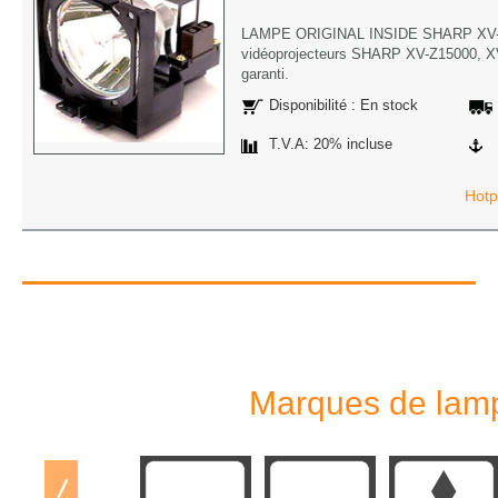
LAMPE ORIGINAL INSIDE SHARP XV-
vidéoprojecteurs SHARP XV-Z15000, XV
garanti.
Disponibilité : En stock
T.V.A: 20% incluse
Hotp
Marques de lamp