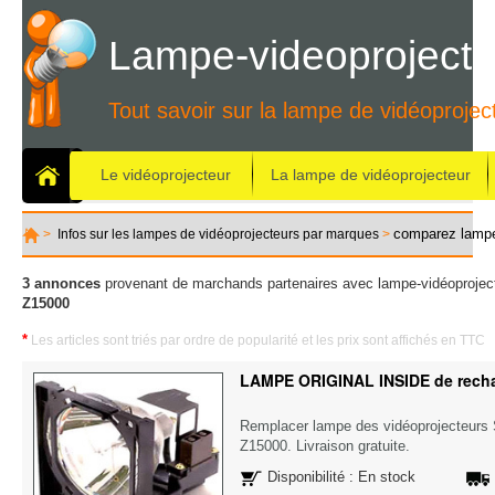
Lampe-videoprojecte
Tout savoir sur la lampe de vidéoprojec
Le vidéoprojecteur
La lampe de vidéoprojecteur
comparez lamp
>
Infos sur les lampes de vidéoprojecteurs par marques
>
3 annonces
provenant de marchands partenaires avec lampe-vidéoproject
Z15000
*
Les articles sont triés par ordre de popularité et les prix sont affichés en TTC
LAMPE ORIGINAL INSIDE de rech
Remplacer lampe des vidéoprojecteur
Z15000. Livraison gratuite.
Disponibilité : En stock