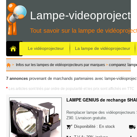
Lampe-videoprojecte
Tout savoir sur la lampe de vidéoprojec
Le vidéoprojecteur
La lampe de vidéoprojecteur
comparez lamp
>
Infos sur les lampes de vidéoprojecteurs par marques
>
7 annonces
provenant de marchands partenaires avec lampe-vidéoproject
*
Les articles sont triés par ordre de popularité et les prix sont affichés en TTC
LAMPE GENIUS de rechange SHA
Remplacer lampe des vidéoprojecteur
Z90. Livraison gratuite.
Disponibilité : En stock