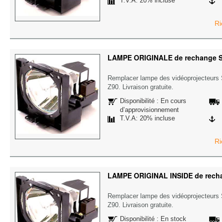
T.V.A: 20% incluse
Ri
LAMPE ORIGINALE de rechange 
Remplacer lampe des vidéoprojecteur
Z90. Livraison gratuite.
Disponibilité : En cours
d’approvisionnement
T.V.A: 20% incluse
Ri
LAMPE ORIGINAL INSIDE de rech
Remplacer lampe des vidéoprojecteur
Z90. Livraison gratuite.
Disponibilité : En stock