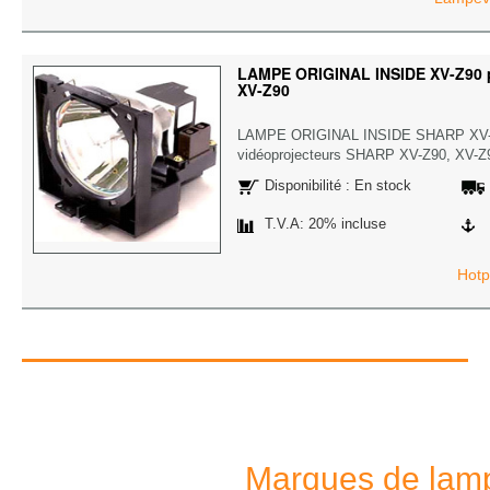
LAMPE ORIGINAL INSIDE XV-Z90 
XV-Z90
LAMPE ORIGINAL INSIDE SHARP XV-
vidéoprojecteurs SHARP XV-Z90, XV-Z90.
Disponibilité : En stock
T.V.A: 20% incluse
Hotp
Marques de lamp