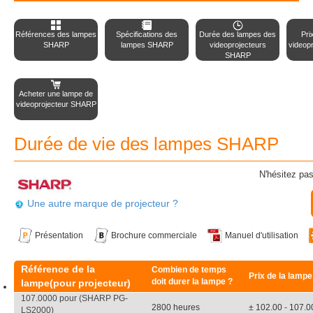
Références des lampes
Spécifications des
Durée des lampes des
Pri
SHARP
lampes SHARP
videoprojecteurs
videop
SHARP
Acheter une lampe de
videoprojecteur SHARP
Durée de vie des lampes SHARP
N'hésitez pas
Une autre marque de projecteur ?
Présentation
Brochure commerciale
Manuel d'utilisation
Référence de la
Combien de temps
Prix de la lampe
doit durer la lampe ?
lampe(pour projecteur)
107.0000 pour (SHARP PG-
2800 heures
± 102.00 - 107.0
LS2000)