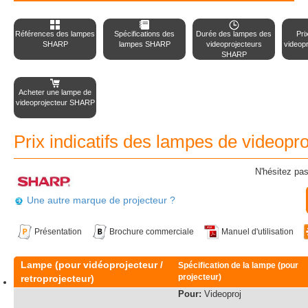
Références des lampes
Spécifications des
Durée des lampes des
Pri
SHARP
lampes SHARP
videoprojecteurs
videop
SHARP
Acheter une lampe de
videoprojecteur SHARP
Prix indicatifs des lampes de videop
N'hésitez pas
Une autre marque de projecteur ?
Présentation
Brochure commerciale
Manuel d'utilisation
Lampe (pour vidéoprojecteur /
Spécification de la lampe (pour
projecteur)
retroprojecteur)
Pour:
Videoproj